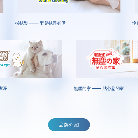
拭拭樂 ─── 嬰兒拭淨必備
悅
潔淨
無塵的家 ─── 貼心您的家
品牌介紹